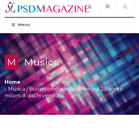
Menu
M
Musica
Home
Musica
/
Buon compleanno, Rihanna: 29 anni e
milioni di dischi venduti