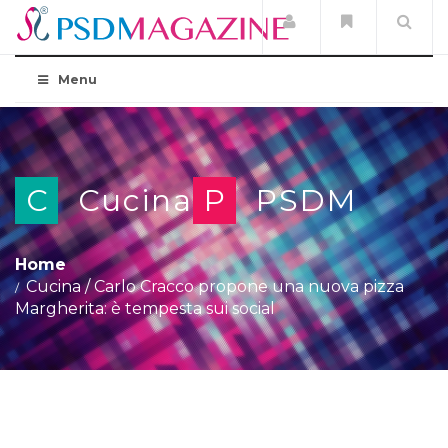
Menu
C
Cucina
P
PSDM
Home
Cucina
/
Carlo Cracco propone una nuova pizza
Margherita: è tempesta sui social