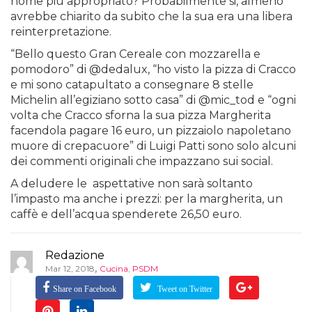
nome più appropriato? Probabilmente si, almeno
avrebbe chiarito da subito che la sua era una libera
reinterpretazione.
“Bello questo Gran Cereale con mozzarella e
pomodoro” di @dedalux, “ho visto la pizza di Cracco
e mi sono catapultato a consegnare 8 stelle
Michelin all’egiziano sotto casa” di @mic_tod e “ogni
volta che Cracco sforna la sua pizza Margherita
facendola pagare 16 euro, un pizzaiolo napoletano
muore di crepacuore” di Luigi Patti sono solo alcuni
dei commenti originali che impazzano sui social.
A deludere le aspettative non sarà soltanto
l’impasto ma anche i prezzi: per la margherita, un
caffè e dell’acqua spenderete 26,50 euro.
Redazione
,
Mar 12, 2018
Cucina
,
PSDM
Share on Facebook
Tweet on Twitter