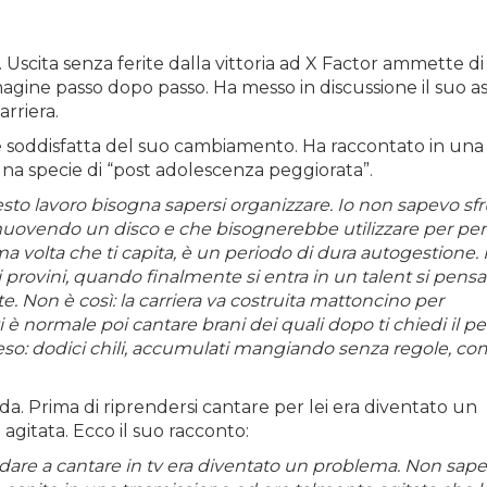
o. Uscita senza ferite dalla vittoria ad X Factor ammette di
agine passo dopo passo. Ha messo in discussione il suo a
arriera.
e soddisfatta del suo cambiamento. Ha raccontato in una
i una specie di “post adolescenza peggiorata”.
o lavoro bisogna sapersi organizzare. Io non sapevo sfru
romuovendo un disco e che bisognerebbe utilizzare per pe
ma volta che ti capita, è un periodo di dura autogestione. I
 provini, quando finalmente si entra in un talent si pens
Non è così: la carriera va costruita mattoncino per
 normale poi cantare brani dei quali dopo ti chiedi il pe
 peso: dodici chili, accumulati mangiando senza regole, c
nda. Prima di riprendersi cantare per lei era diventato un
agitata. Ecco il suo racconto:
ndare a cantare in tv era diventato un problema. Non sap