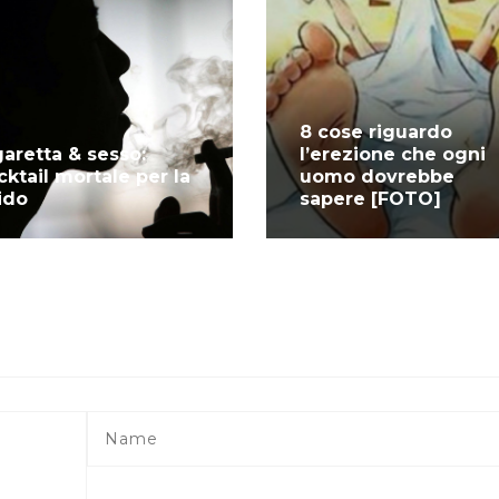
8 cose riguardo
garetta & sesso:
l’erezione che ogni
cktail mortale per la
uomo dovrebbe
bido
sapere [FOTO]