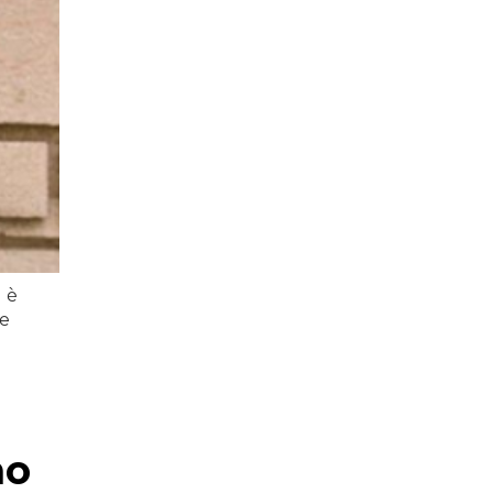
d è
re
no