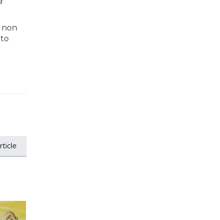
a
i non
ito
ticle