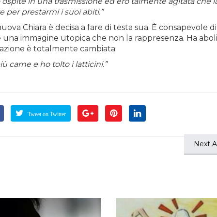
spite in una trasmissione ed ero talmente agitata che l
per prestarmi i suoi abiti.”
nuova Chiara è decisa a fare di testa sua. È consapevole d
e una immagine utopica che non la rappresenza. Ha abol
ntazione è totalmente cambiata:
arne e ho tolto i latticini.”
Tweet on Twitter
Next Ar