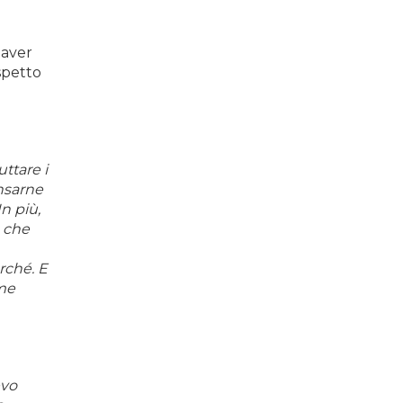
 aver
spetto
ttare i
nsarne
n più,
a che
rché. E
ome
evo