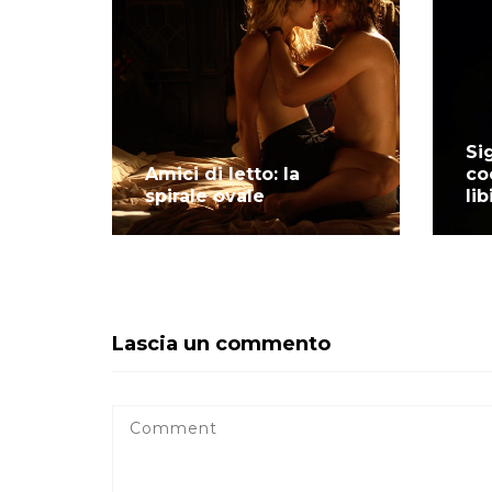
Si
Amici di letto: la
co
spirale ovale
li
Lascia un commento