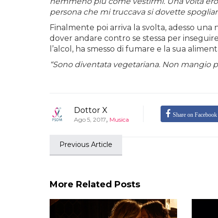
nemmeno più come vestirmi. Una volta ero o
persona che mi truccava si dovette spogliare 
Finalmente poi arriva la svolta, adesso una 
dover andare contro se stessa per inseguir
l’alcol, ha smesso di fumare e la sua alime
“Sono diventata vegetariana. Non mangio più c
Dottor X
Share on Facebook
,
Ago 5, 2017
Musica
Previous Article
More Related Posts