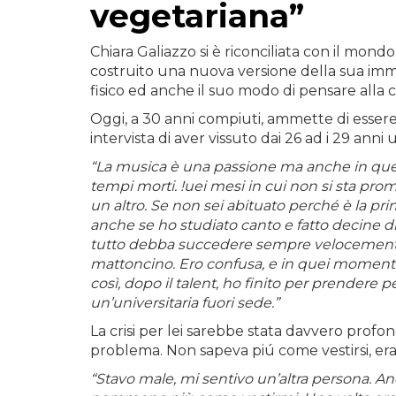
vegetariana”
Chiara Galiazzo si è riconciliata con il mond
costruito una nuova versione della sua imm
fisico ed anche il suo modo di pensare alla c
Oggi, a 30 anni compiuti, ammette di esser
intervista di aver vissuto dai 26 ad i 29 ann
“La musica è una passione ma anche in quest
tempi morti. !uei mesi in cui non si sta p
un altro. Se non sei abituato perché è la pri
anche se ho studiato canto e fatto decine di
tutto debba succedere sempre velocemente. 
mattoncino. Ero confusa, e in quei momenti è
così, dopo il talent, ho finito per prendere
un’universitaria fuori sede.”
La crisi per lei sarebbe stata davvero profo
problema. Non sapeva piú come vestirsi, era 
“Stavo male, mi sentivo un’altra persona. A