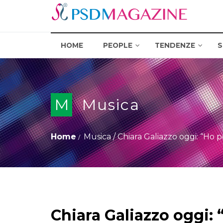
HOME
PEOPLE
TENDENZE
S
M
Musica
Home
Musica
/
Chiara Galiazzo oggi: “Ho p
Chiara Galiazzo oggi: 