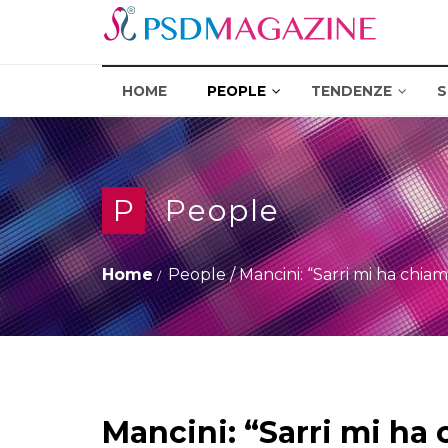
HOME
PEOPLE
TENDENZE
S
P
People
Home
People
/
Mancini: “Sarri mi ha chiama
Mancini: “Sarri mi ha 