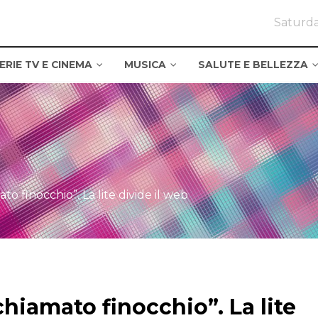
Saturda
ERIE TV E CINEMA
MUSICA
SALUTE E BELLEZZA
to finocchio”. La lite divide il web
chiamato finocchio”. La lite