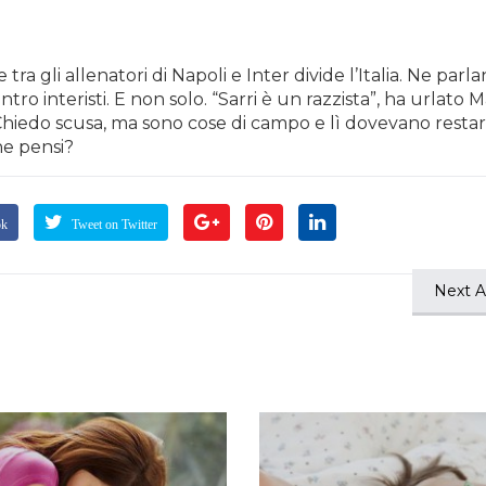
e tra gli allenatori di Napoli e Inter divide l’Italia. Ne parl
ontro interisti. E non solo. “Sarri è un razzista”, ha urlato 
“Chiedo scusa, ma sono cose di campo e lì dovevano restar
 ne pensi?
ok
Tweet on Twitter
Next Ar