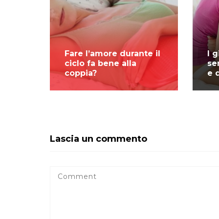
Fare l’amore durante il
I 
ciclo fa bene alla
se
coppia?
e 
Lascia un commento