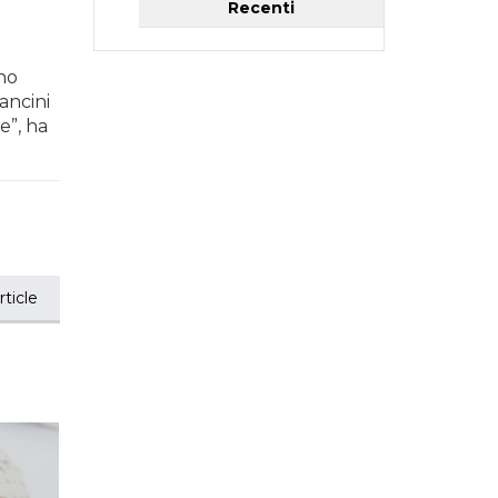
Recenti
ano
Mancini
e”, ha
ticle