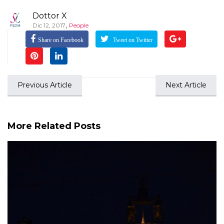
Dottor X
,
Dic 12, 2017
People
Share on Facebook
Tweet on Twitter
Previous Article
Next Article
More Related Posts