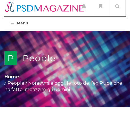
Menu
P
People
Home
People
/
Nora Amile oggi, le foto dell’ex Pupa che
ha fatto impazzire gli uomini