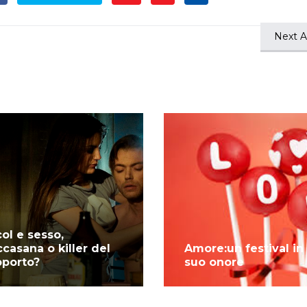
Next Ar
col e sesso,
ccasana o killer del
Amore:un festival in
pporto?
suo onore