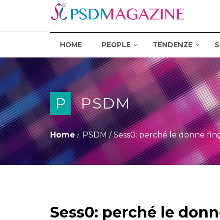
HOME
PEOPLE
TENDENZE
S
P
PSDM
Home
PSDM
/
Sess0: perché le donne fin
Sess0: perché le donn