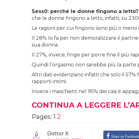
Sess0: perché le donne fingono a letto?
che le donne fingono a letto, infatti, su 230
Le ragioni per cui fingono sono più o meno 
Il 28% lo fa per non demoralizzare il partner
sua donna.
Il 27%, invece, finge per porre fine il più r
Quindi l’orgasmo non sarebbe più la parte p
Altri dati evidenziano infatti che solo il 5
rapporti intimi.
Invece i maschietti nel 95% dei casi è appag
CONTINUA A LEGGERE L’A
Pages:
1
2
Dottor X
Share on Faceboo