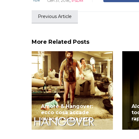
,
Gen 31, 2018
PSDM
Previous Article
More Related Posts
Amore & Hangover:
Al
ecco cosa accade
to
quando si esagera
ra