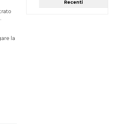
Recenti
trato
.
gare la