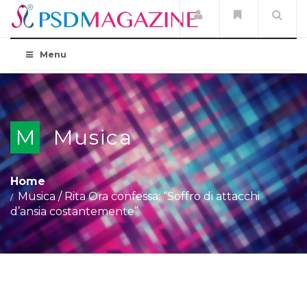
Menu
M
Musica
Home
Musica
/
Rita Ora confessa: “Soffro di attacchi
d’ansia costantemente”