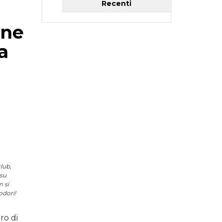
Recenti
nne
a
l
lub,
 su
m si
odori!
ro di