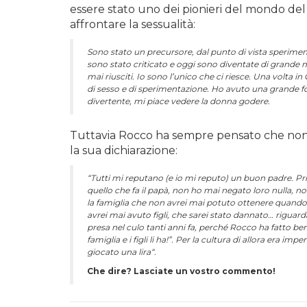
essere stato uno dei pionieri del mondo del
affrontare la sessualità:
Sono stato un precursore, dal punto di vista speriment
sono stato criticato e oggi sono diventate di grande
mai riusciti. Io sono l’unico che ci riesce. Una volta i
di sesso e di sperimentazione. Ho avuto una grande for
divertente, mi piace vedere la donna godere.
Tuttavia Rocco ha sempre pensato che non 
la sua dichiarazione:
“Tutti mi reputano (e io mi reputo) un buon padre. Pri
quello che fa il papà, non ho mai negato loro nulla, 
la famiglia che non avrei mai potuto ottenere quando 
avrei mai avuto figli, che sarei stato dannato… riguarda
presa nel culo tanti anni fa, perché Rocco ha fatto be
famiglia e i figli li ha!”. Per la cultura di allora era i
giocato una lira“.
Che dire? Lasciate un vostro commento!