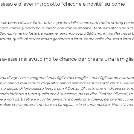
 sesso e di aver introdotto “chicche e novità” su come
ale penso di aver fatto tutto, a partire dalle scene hard molto strong per le
 moda come quando ho lavorato con donne anziane…tanti altri attori non ci
n Germania ne ho fatte tre insieme, avranno avuto 250 anni in tre! Per me si t
tuna, quella di essere molto generoso a letto, come nella vita, ma a letto è
avesse mai avuto molte chance per crearsi una famiglia
ma di ogni cosa vengono i miei figli e mia moglie. I miei figli sanno esatta
non lo hanno mai saputo dagli altri, hanno sempre saputo tutto da me. Pens
ho deciso di fare questo lavoro con il Dottor Olivastri che mi diceva che n
ndo indietro a tutto quello che è successo, posso dire “Dottor Olivastri, te l
ne a non darti retta e a continuare a fare quello che voleva, perché Rocco la
mpensabile che io potessi mettere su famiglia… e io ci sono riuscito. Non ci avrei