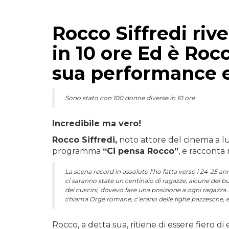
Rocco Siffredi rive
in 10 ore Ed è Rocc
sua performance e 
Sono stato con 100 donne diverse in 10 ore
Incredibile ma vero!
Rocco Siffredi,
noto attore del cinema a luc
programma
“Ci pensa Rocco”
, e racconta 
La scena record in assoluto l’ho fatta verso i 24-25 an
ci saranno state un centinaio di ragazze, alcune del b
dei cuscini, dovevo fare una posizione a ogni ragazza… q
chiama Orge romane, c’erano delle fighe pazzesche, e 
Rocco, a detta sua, ritiene di essere fiero d