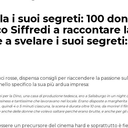
la i suoi segreti: 100 do
o Siffredi a raccontare l
a svelare i suoi segreti:
i rosse, dispensa consigli per riaccendere la passione su
nello specifico la sua più ardua impresa:
ni per la Dino, una casa di produzione tedesca, ero a Salisburgo in un night c
usiness e tantissime che lavoravano nel locale. Erano disposte a margherita
uindi 4 o 5 minuti ciascuna, la scena è durata oltre 10 ore, da morire! Il fil
anche delle donne che volevo saltare perché erano brutte, e anche per gli 
i essere un precursore del cinema hard e soprattutto è fie