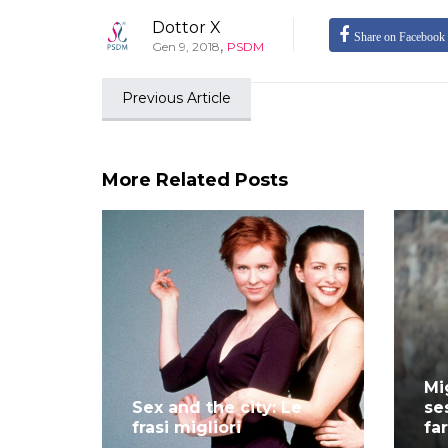
Dottor X
Share on Facebook
,
Gen 9, 2018
PSDM
Previous Article
More Related Posts
Mi
Sex and the city: Le
se
frasi migliori
fa