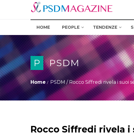
HOME
PEOPLE
TENDENZE
S
P
PSDM
Home
PSDM
/
Rocco Siffredi rivela i suoi 
Rocco Siffredi rivela i