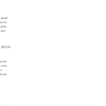
 quali
 sono
ratta
 più
, ecco
mente
o che
on
a sei