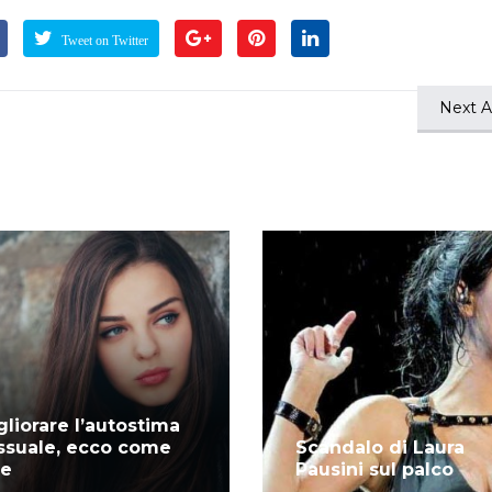
Tweet on Twitter
Next Ar
gliorare l’autostima
ssuale, ecco come
Scandalo di Laura
re
Pausini sul palco