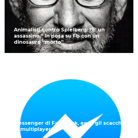
Animalisti contro Spielberg: “E’ un
assassino.” In posa su Fb con un
dinosauro “morto”
Messenger di Facebook, ecco gli scacchi
in multiplayer