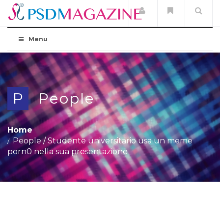
Menu
P
People
Home
People
/
Studente universitario usa un meme
porn0 nella sua presentazione