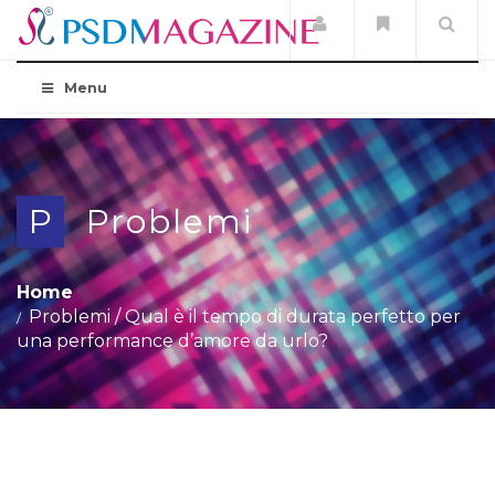
Menu
P
Problemi
Home
Problemi
/
Qual è il tempo di durata perfetto per
una performance d’amore da urlo?