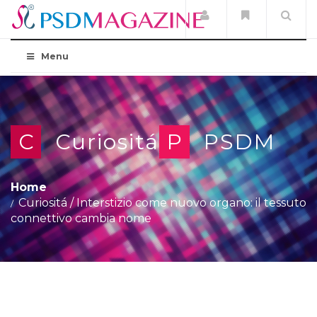
Menu
C
Curiositá
P
PSDM
Home
Curiositá
/
Interstizio come nuovo organo: il tessuto
connettivo cambia nome