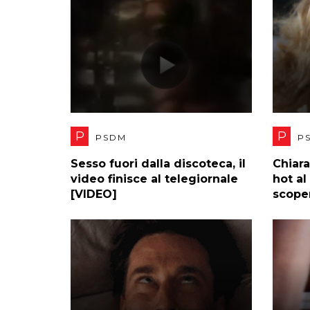
P
P
PSDM
P
Sesso fuori dalla discoteca, il
Chiara
video finisce al telegiornale
hot al
[VIDEO]
scope