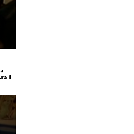
 a
ra il