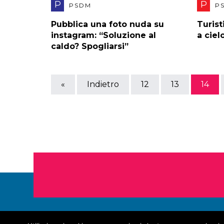
P
P
PSDM
P
Pubblica una foto nuda su
Turist
instagram: “Soluzione al
a ciel
caldo? Spogliarsi”
«
Indietro
12
13
14