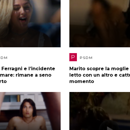
P
SDM
PSDM
 Ferragni e l’incidente
Marito scopre la moglie
 mare: rimane a seno
letto con un altro e cattu
rto
momento