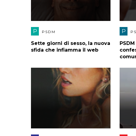
P
P
PSDM
P
Sette giorni di sesso, la nuova
PSDM s
sfida che infiamma il web
confes
comun