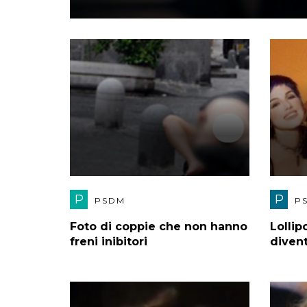
P
P
PSDM
P
Foto di coppie che non hanno
Lolli
freni inibitori
diven