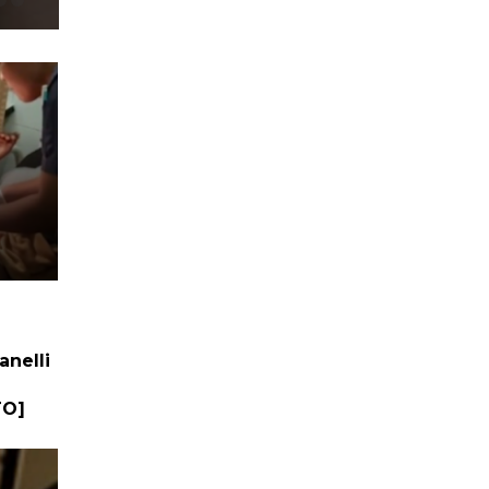
anelli
TO]