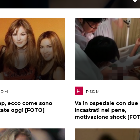
P
SDM
PSDM
pop, ecco come sono
Va in ospedale con due 
tate oggi [FOTO]
incastrati nel pene,
motivazione shock [FO