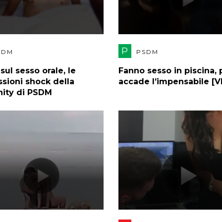
P
SDM
PSDM
ul sesso orale, le
Fanno sesso in piscina, 
sioni shock della
accade l’impensabile [
ity di PSDM