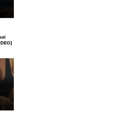
poi
VIDEO]