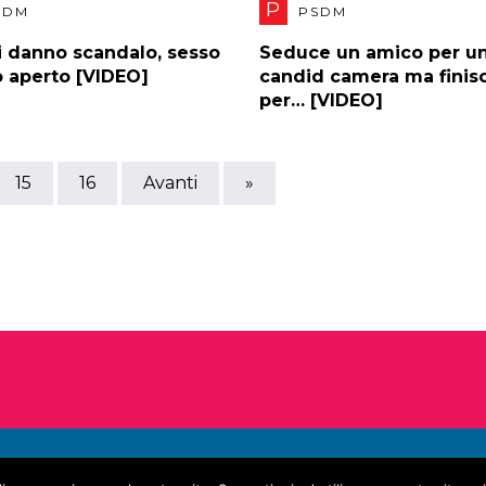
P
SDM
PSDM
i danno scandalo, sesso
Seduce un amico per u
o aperto [VIDEO]
candid camera ma finis
per… [VIDEO]
15
16
Avanti
»
Tutti i diritti riservati © 2015 EDIGMA s.r.l. - P.IVA 06144360820