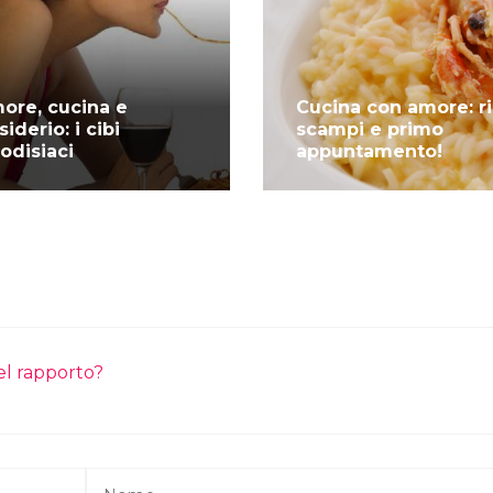
ore, cucina e
Cucina con amore: ri
iderio: i cibi
scampi e primo
rodisiaci
appuntamento!
del rapporto?