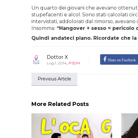
Un quarto dei giovani che avevano ottenuto 
stupefacenti e alcol. Sono stati calcolati cir
intervistati, addolorati dal rimorso, aveva
Insomma:
“Hangover + sesso = pericolo d
Quindi andateci piano. Ricordate che la
Dottor X
Share on Facebook
,
Lug 1, 2014
PSDM
Previous Article
More Related Posts