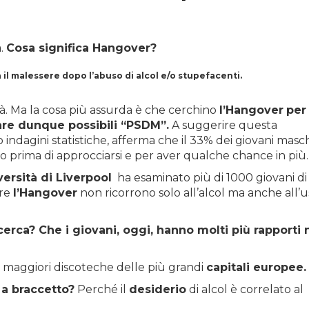
a.
Cosa significa Hangover?
il malessere dopo l’abuso di alcol e/o stupefacenti.
ià. Ma la cosa più assurda è che cerchino
l’Hangover
per
itare dunque possibili “PSDM”.
A suggerire questa
ndagini statistiche, afferma che il 33% dei giovani masch
no prima di approcciarsi e per aver qualche chance in più.
versità di Liverpool
ha esaminato più di 1000 giovani di
ere
l’Hangover
non ricorrono solo all’alcol ma anche all’u
cerca? Che i giovani, oggi, hanno molti più rapporti
lle maggiori discoteche delle più grandi
capitali europee.
a braccetto?
Perché il
desiderio
di alcol è correlato al