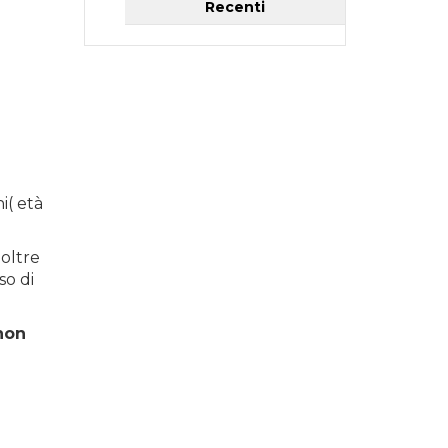
Recenti
i( età
 oltre
so di
 non