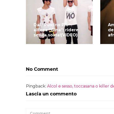
Dal “Pulcino Pio”
Am
all’oca “Gina”: ridere
des
senza sosta!(VIDEO)
af
No Comment
Pingback:
Alcol e sesso, toccasana o killer 
Lascia un commento