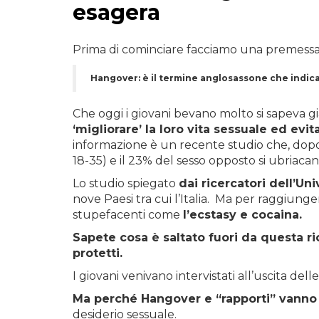
esagera
Prima di cominciare facciamo una premess
Hangover: è il termine anglosassone che indica 
Che oggi i giovani bevano molto si sapeva g
‘migliorare’ la loro vita sessuale ed ev
informazione è un recente studio che, dopo i
18-35) e il 23% del sesso opposto si ubriaca
Lo studio spiegato
dai ricercatori dell’Uni
nove Paesi tra cui l’Italia. Ma per raggiung
stupefacenti come
l’ecstasy e cocaina.
Sapete cosa è saltato fuori da questa ri
protetti.
I giovani venivano intervistati all’uscita de
Ma perché Hangover e “rapporti” vanno 
desiderio sessuale.