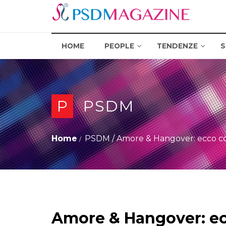
HOME
PEOPLE
TENDENZE
S
P
PSDM
Home
PSDM
/
Amore & Hangover: ecco co
Amore & Hangover: ec