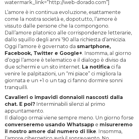
watermark_link=”http://web-dorado.com”]
L’amore è in continua evoluzione, esattamente
come la nostra società e, dopotutto, l’amore è
vissuto dalle persone che la compongono.
Dall’amore platonico alle corrispondenze letterarie,
dallo squillo degli anni ’90 alla richiesta d’amicizia.
Oggi l’amore è governato da
smartphone,
Facebook, Twitter e Google+
. Insomma, al giorno
d’oggi l’amore è telematico e il dialogo è diviso da
due schermi e un sito internet.
La notifica
ci fa
venire le palpitazioni, un “mi piace” ci migliora la
giornata e un +1 o un tag ci fanno dormire sonni
tranquilli.
Cavalieri o impavidi donnaioli nascosti dalla
chat. E poi?
Interminabili silenzi al primo
appuntamento.
Il dialogo ormai viene sempre meno. Un giorno forse
converseremo usando Whatsapp
e
misureremo
il nostro amore dal numero di like
. Insomma,
l’amore cibernetico avrà il sopravvento. No,