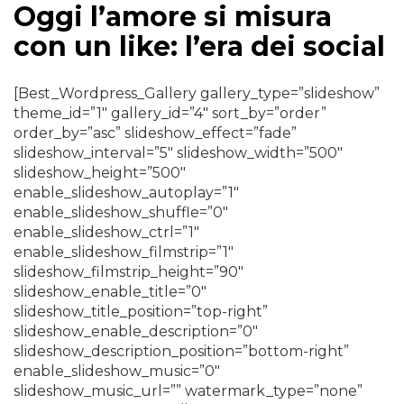
Oggi l’amore si misura
con un like: l’era dei social
[Best_Wordpress_Gallery gallery_type=”slideshow”
theme_id=”1″ gallery_id=”4″ sort_by=”order”
order_by=”asc” slideshow_effect=”fade”
slideshow_interval=”5″ slideshow_width=”500″
slideshow_height=”500″
enable_slideshow_autoplay=”1″
enable_slideshow_shuffle=”0″
enable_slideshow_ctrl=”1″
enable_slideshow_filmstrip=”1″
slideshow_filmstrip_height=”90″
slideshow_enable_title=”0″
slideshow_title_position=”top-right”
slideshow_enable_description=”0″
slideshow_description_position=”bottom-right”
enable_slideshow_music=”0″
slideshow_music_url=”” watermark_type=”none”