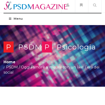
Menu
P
PSDM
P
Psicologia
Home
PSDM
/
Oggi l’amore si misura con un like: l’era dei
social