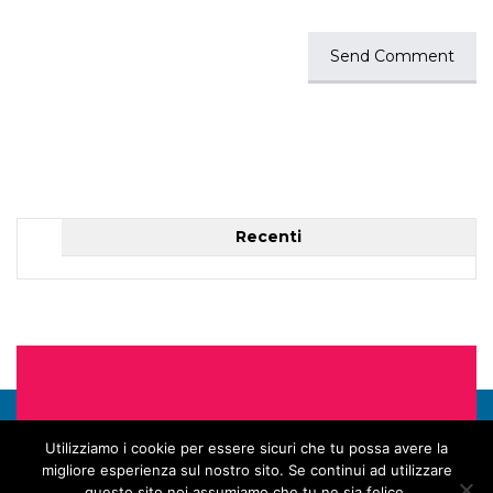
Recenti
Utilizziamo i cookie per essere sicuri che tu possa avere la
migliore esperienza sul nostro sito. Se continui ad utilizzare
questo sito noi assumiamo che tu ne sia felice.
Tutti i diritti riservati © 2015 EDIGMA s.r.l. - P.IVA