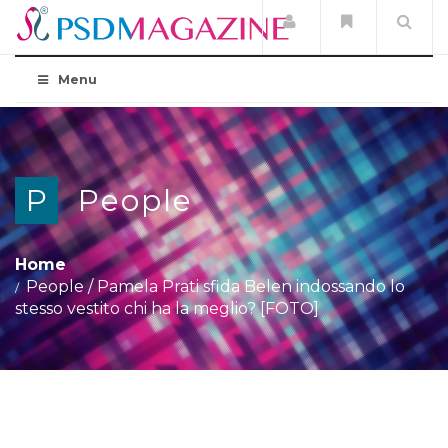
Menu
P
People
Home
People
/
Pamela Prati sfida Belen indossando lo
stesso vestito chi ha la meglio? [FOTO]