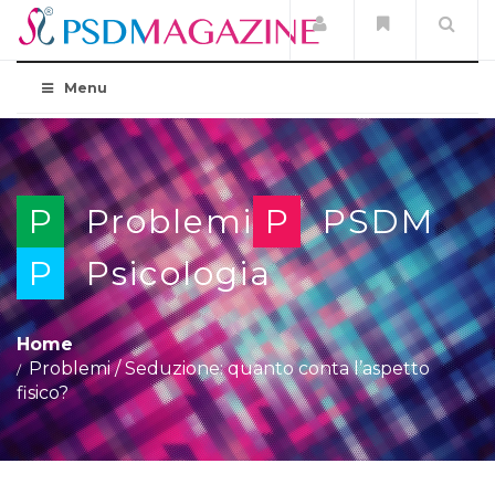
Menu
P
Problemi
P
PSDM
P
Psicologia
Home
Problemi
/
Seduzione: quanto conta l’aspetto
fisico?