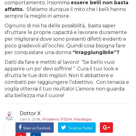
comportamento. Insomma
essere belli non basta
affatto.
Sfatiamo dunque il mito che i belli hanno
sempre la meglio in amore.
Ognuno di noi ha delle possibilità, basta saper
sfruttare le proprie capacità e lavorare duramente
per migliorarsi dove sono presenti difetti evidenti e
poco gradevoli all’occhio. Quindi cosa bisogna fare
per conquistare una donna
“irraggiungibile”?
Datti da fare e mettiti al lavoro! “Se bello vuoi
apparire un po’ devi soffrire! “. Cura il tuo look e
sfrutta le tue doti migliori. Non ti abbattere e
combatti per raggiungere l’obiettivo. Con tenacia e
voglia otterrai il tuo risultato! L’amore non guarda
alla bellezza ma il cuore!
Dottor X
,
Gen 9, 2018
Problemi
,
PSDM
,
Psicologia
Share on Facebook
Tweet on Twitter